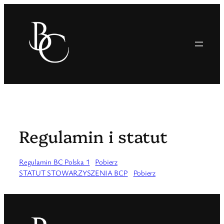
Przejdź
do
treści
Regulamin i statut
Regulamin BC Polska 1
Pobierz
STATUT STOWARZYSZENIA BCP
Pobierz