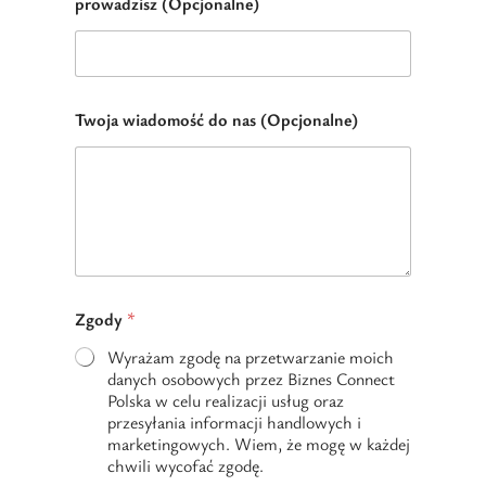
prowadzisz (Opcjonalne)
a
t
e
s
Twoja wiadomość do nas (Opcjonalne)
+
1
*
Zgody
*
*
i
Wyrażam zgodę na przetwarzanie moich
danych osobowych przez Biznes Connect
Polska w celu realizacji usług oraz
przesyłania informacji handlowych i
marketingowych. Wiem, że mogę w każdej
chwili wycofać zgodę.