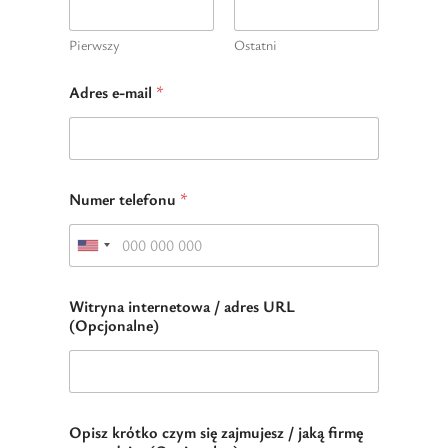
Pierwszy
Ostatni
Adres e-mail
*
f
Numer telefonu
*
i
r
m
U
ę
j
n
a
Witryna internetowa / adres URL
i
k
(Opcjonalne)
t
ą
N
e
u
d
m
e
S
r
Opisz krótko czym się zajmujesz / jaką firmę
t